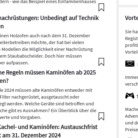
dern - wie das Beispiel eines Einfamilienhauses
achrüstungen: Unbedingt auf Technik
Vorte
en
Sie h
inen Holzofen auch nach dem 31. Dezember
Regist
eiterbetreiben möchte, der hat bei vielen
profit
n Modellen die Möglichkeit einer Nachrüstung
Vortei
nem Staubabscheider. Doch hier müssen
ber aufpassen.
he Regeln müssen Kaminöfen ab 2025
Immer
len?
versc
de 2024 müssen alte Kaminöfen entweder mit
Filter nachgerüstet, ausgetauscht oder
elegt werden. Welche Geräte sind betroffen und
Mache
lche gibt es Ausnahmen? Ein Überblick über die
Adven
erte und Vorgaben.
und de
Kachel- und Kaminöfen: Austauschfrist
Preis
t am 31. Dezember 2024