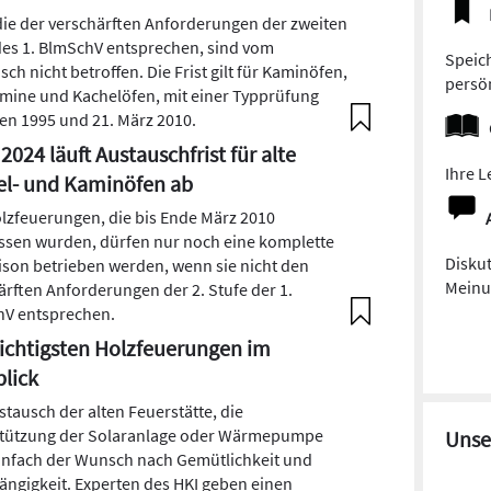
die der verschärften Anforderungen der zweiten
des 1. BlmSchV entsprechen, sind vom
Speich
ch nicht betroffen. Die Frist gilt für Kaminöfen,
persön
mine und Kachelöfen, mit einer Typprüfung
en 1995 und 21. März 2010.
2024 läuft Austauschfrist für alte
Ihre L
el- und Kaminöfen ab
olzfeuerungen, die bis Ende März 2010
ssen wurden, dürfen nur noch eine komplette
Diskut
ison betrieben werden, wenn sie nicht den
Meinun
ärften Anforderungen der 2. Stufe der 1.
V entsprechen.
ichtigsten Holzfeuerungen im
lick
stausch der alten Feuerstätte, die
tützung der Solaranlage oder Wärmepumpe
Unse
infach der Wunsch nach Gemütlichkeit und
ngigkeit. Experten des HKI geben einen