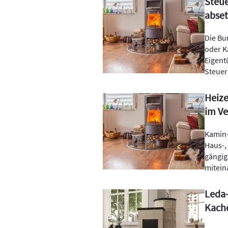
Steue
abse
Die Bu
oder K
Eigent
Steuer
Heize
im Ve
Kamin-
Haus-,
gängig
mitein
Leda-
Kach