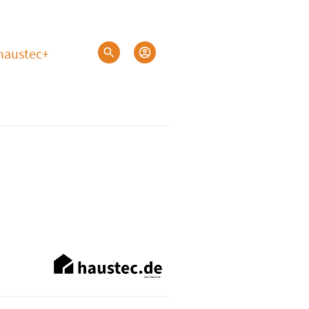
haustec+