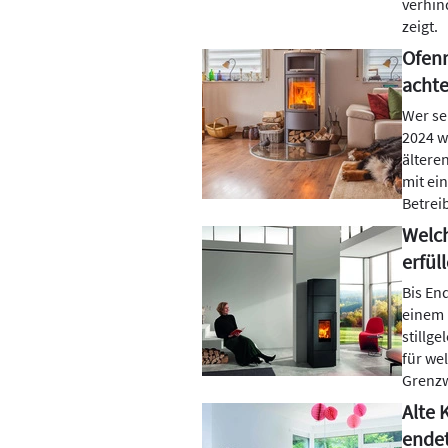
verhin
zeigt.
Ofenn
acht
Wer se
2024 w
ältere
mit ei
Betrei
Welc
erfül
Bis En
einem 
stillg
für we
Grenzw
Alte 
ende