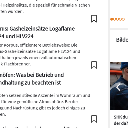
i Heizeinsätze, die speziell für schmale Nischen
fen wurden.
us: Gasheizeinsätze Logaflame
24 und HLV224
Bild
er Korpus, effizientere Betriebsweise: Die
s-Gasheizeinsätze Logaflame HLV124 und
 haben jeweils einen vollautomatischen
k-Flachbrenner.
öfen: Was bei Betrieb und
ndhaltung zu beachten ist
fen setzen stilvolle Akzente im Wohnraum und
 für eine gemütliche Atmosphäre. Bei der
g und Nachrüstung gibt es jedoch einiges zu
ten.
SHK dur
der da?