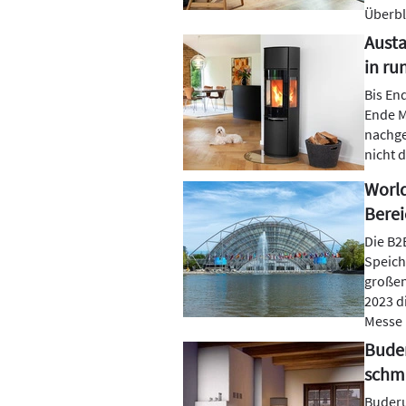
Überbl
Austa
in ru
Bis En
Ende M
nachge
nicht 
World
Berei
Die B2
Speich
großen
2023 d
Messe 
Buder
schm
Buderu