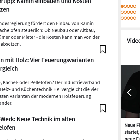
rtipp: Kamin einbauen und Kosten
tzen
ndesregierung fördert den Einbau von Kamin
achelofen steuerlich: Ob Neubau oder Altbau,
ümer oder Mieter - die Kosten kann man von der
Vide
 absetzen.
n mit Holz: Vier Feuerungsvarianten
rgleich
, Kachel- oder Pelletofen? Der Industrieverband
 Heiz- und Küchentechnik HKI vergleicht die vier
sten Varianten der modernen Holzfeuerung
ander.
Werk: Neue Technik im alten
Neue Fö
elofen
startet
neue Fu