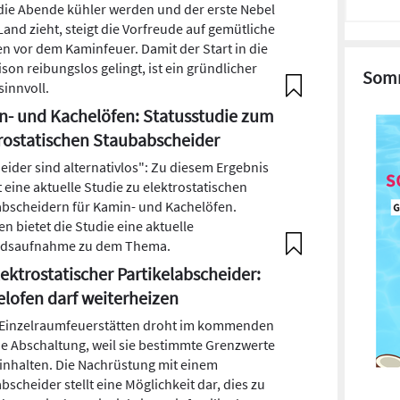
ie Abende kühler werden und der erste Nebel
Land zieht, steigt die Vorfreude auf gemütliche
n vor dem Kaminfeuer. Damit der Start in die
son reibungslos gelingt, ist ein gründlicher
Somm
sinnvoll.
- und Kachelöfen: Statusstudie zum
rostatischen Staubabscheider
eider sind alternativlos": Zu diesem Ergebnis
eine aktuelle Studie zu elektrostatischen
bscheidern für Kamin- und Kachelöfen.
n bietet die Studie eine aktuelle
ndsaufnahme zu dem Thema.
ektrostatischer Partikelabscheider:
lofen darf weiterheizen
 Einzelraumfeuerstätten droht im kommenden
ie Abschaltung, weil sie bestimmte Grenzwerte
einhalten. Die Nachrüstung mit einem
bscheider stellt eine Möglichkeit dar, dies zu