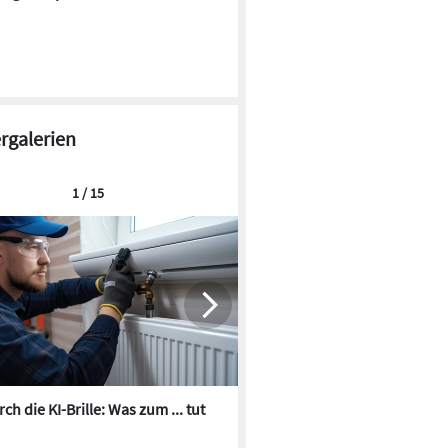
ergalerien
1 / 15
ch die KI-Brille: Was zum ... tut
Die besten KI-Bilder zum Th
Heizungswasser