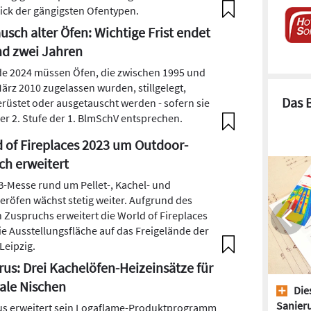
ick der gängigsten Ofentypen.
usch alter Öfen: Wichtige Frist endet
nd zwei Jahren
de 2024 müssen Öfen, die zwischen 1995 und
ärz 2010 zugelassen wurden, stillgelegt,
Das 
rüstet oder ausgetauscht werden - sofern sie
der 2. Stufe der 1. BlmSchV entsprechen.
 of Fireplaces 2023 um Outdoor-
ch erweitert
B-Messe rund um Pellet-, Kachel- und
eröfen wächst stetig weiter. Aufgrund des
 Zuspruchs erweitert die World of Fireplaces
ie Ausstellungsfläche auf das Freigelände der
Leipzig.
us: Drei Kachelöfen-Heizeinsätze für
ale Nischen
Dies
Sanieru
s erweitert sein Logaflame-Produktprogramm