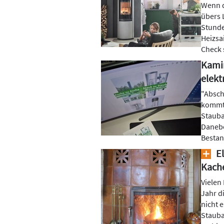
Wenn d
übers 
Stunde
Heizsai
Check 
Kamin
elekt
"Absch
kommt 
Stauba
Danebe
Besta
El
Kache
Vielen
Jahr d
nicht 
Stauba