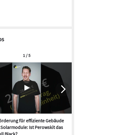
os
1 / 5
rderung für effiziente Gebäude
Neue Förderung für effizien
, Solarmodule: Ist Perowskit das
startet, Solarmodule: Ist Per
ll Black?
neue Full Black?