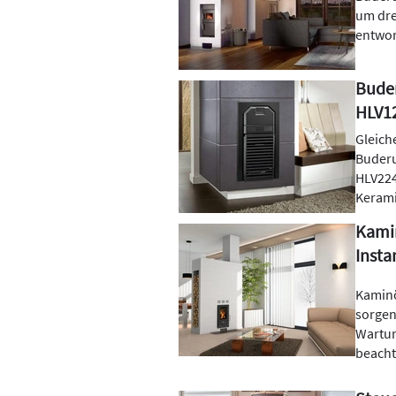
um dre
entwor
Buder
HLV1
Gleich
Buderu
HLV224
Kerami
Kamin
Insta
Kaminö
sorgen
Wartun
beach