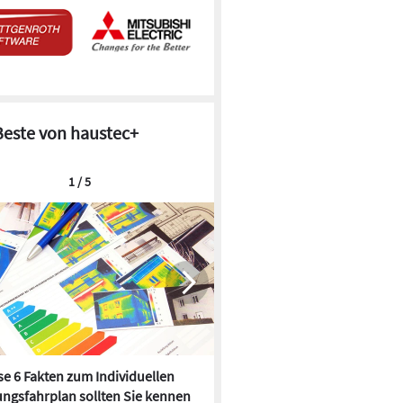
Beste von haustec+
1 / 5
e 6 Fakten zum Individuellen
Kühlen mit Heizkörper:
ngsfahrplan sollten Sie kennen
Wärmepumpe macht es mögl