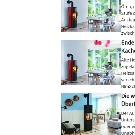
Öfen, 
Stufe 
Austaus
Heizka
zwisch
Ende 
Kach
Alte H
zugela
Heizsa
versch
BImSch
Die w
Überb
Der Au
Unters
oder e
Unabhä