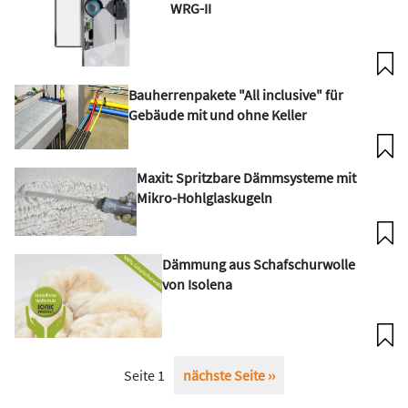
WRG-II
Bauherrenpakete "All inclusive" für
Gebäude mit und ohne Keller
Maxit: Spritzbare Dämmsysteme mit
Mikro-Hohlglaskugeln
Dämmung aus Schafschurwolle
von Isolena
Seitennummerierung
Seite 1
Nächste
nächste Seite ››
Seite