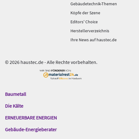
Gebäudetechnik-Themen
Köpfe der Szene
Editors' Choice
Herstellerverzeichnis
Ihre News auf haustec.de
© 2026 haustec.de - Alle Rechte vorbehalten.
Baumetall
Das
Gentner
Die Kälte
Netzwerk
ERNEUERBARE ENERGIEN
Gebäude-Energieberater