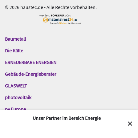
© 2026 haustec.de - Alle Rechte vorbehalten.
Baumetall
Das
Gentner
Die Kälte
Netzwerk
ERNEUERBARE ENERGIEN
Gebäude-Energieberater
GLASWELT
photovoltaik
pv Europe
Unser Partner im Bereich Energie
SBZ-Monteur
✕
SBZ-Online