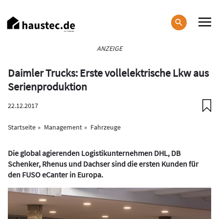
Direkt
zum
Inhalt
Haupt-
ANZEIGE
Navigation
Daimler Trucks: Erste vollelektrische Lkw aus
Serienproduktion
22.12.2017
Startseite
Management
Fahrzeuge
Die global agierenden Logistikunternehmen DHL, DB
Schenker, Rhenus und Dachser sind die ersten Kunden für
den FUSO eCanter in Europa.