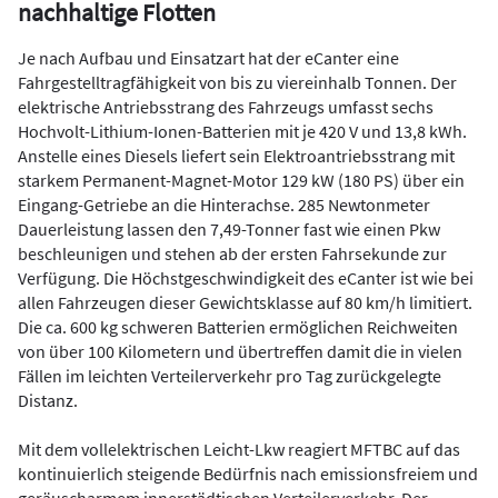
nachhaltige Flotten
Je nach Aufbau und Einsatzart hat der eCanter eine
Fahrgestelltragfähigkeit von bis zu viereinhalb Tonnen. Der
elektrische Antriebsstrang des Fahrzeugs umfasst sechs
Hochvolt-Lithium-Ionen-Batterien mit je 420 V und 13,8 kWh.
Anstelle eines Diesels liefert sein Elektroantriebsstrang mit
starkem Permanent-Magnet-Motor 129 kW (180 PS) über ein
Eingang-Getriebe an die Hinterachse. 285 Newtonmeter
Dauerleistung lassen den 7,49-Tonner fast wie einen Pkw
beschleunigen und stehen ab der ersten Fahrsekunde zur
Verfügung. Die Höchstgeschwindigkeit des eCanter ist wie bei
allen Fahrzeugen dieser Gewichtsklasse auf 80 km/h limitiert.
Die ca. 600 kg schweren Batterien ermöglichen Reichweiten
von über 100 Kilometern und übertreffen damit die in vielen
Fällen im leichten Verteilerverkehr pro Tag zurückgelegte
Distanz.
Mit dem vollelektrischen Leicht-Lkw reagiert MFTBC auf das
kontinuierlich steigende Bedürfnis nach emissionsfreiem und
geräuscharmem innerstädtischen Verteilerverkehr. Der