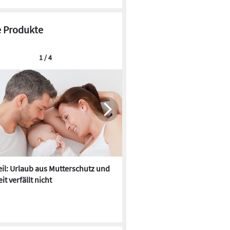
 Produkte
1 / 4
il: Urlaub aus Mutterschutz und
SitaFibel: Flachdachentwäss
it verfällt nicht
bis Z