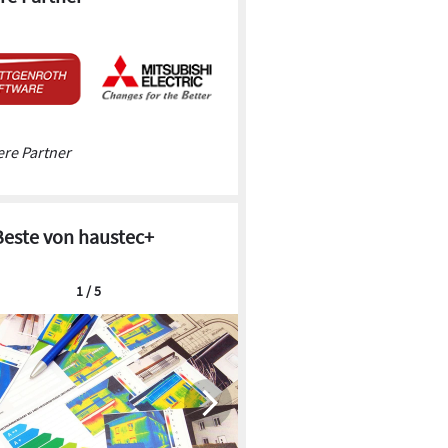
re Partner
Beste von haustec+
1 / 5