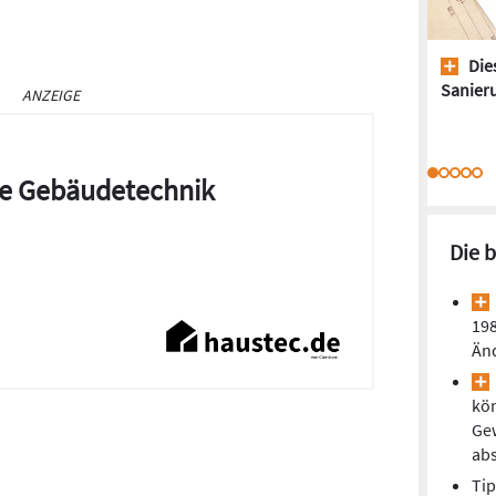
Dies
Sanieru
ANZEIGE
die Gebäudetechnik
Die 
198
Än
kön
Ge
ab
Tip