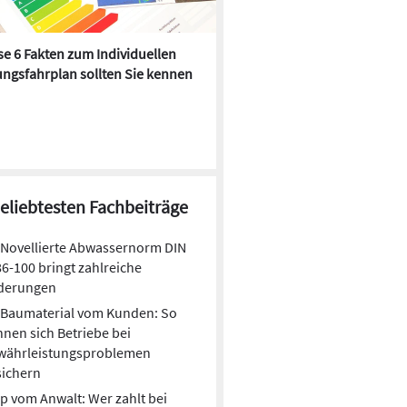
e 6 Fakten zum Individuellen
Kühlen mit Heizkörper:
ngsfahrplan sollten Sie kennen
Wärmepumpe macht es mögl
beliebtesten Fachbeiträge
Novellierte Abwassernorm DIN
6-100 bringt zahlreiche
derungen
Baumaterial vom Kunden: So
nen sich Betriebe bei
währleistungsproblemen
sichern
p vom Anwalt: Wer zahlt bei