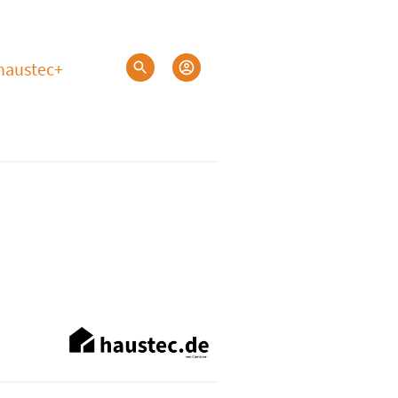
haustec+