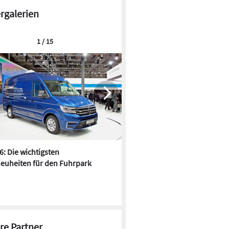
ergalerien
1 / 15
6: Die wichtigsten
Pfusch am Bau - die 10 schrä
euheiten für den Fuhrpark
Fundstücke
re Partner