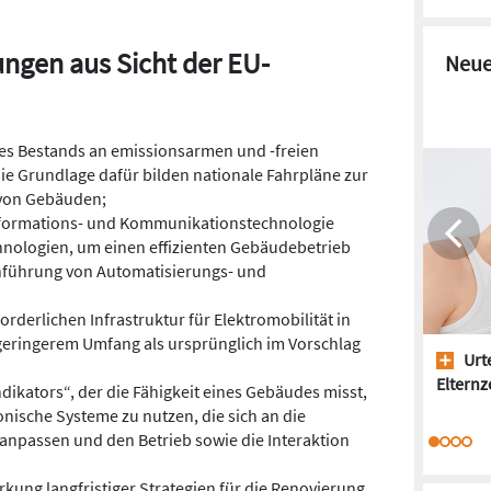
ngen aus Sicht der EU-
Neue
des Bestands an emissionsarmen und -freien
ie Grundlage dafür bilden nationale Fahrpläne zur
von Gebäuden;
nformations- und Kommunikationstechnologie
chnologien, um einen effizienten Gebäudebetrieb
inführung von Automatisierungs- und
rderlichen Infrastruktur für Elektromobilität in
 geringerem Umfang als ursprünglich im Vorschlag
Urte
Elternze
ndikators“, der die Fähigkeit eines Gebäudes misst,
nische Systeme zu nutzen, die sich an die
anpassen und den Betrieb sowie die Interaktion
rkung langfristiger Strategien für die Renovierung