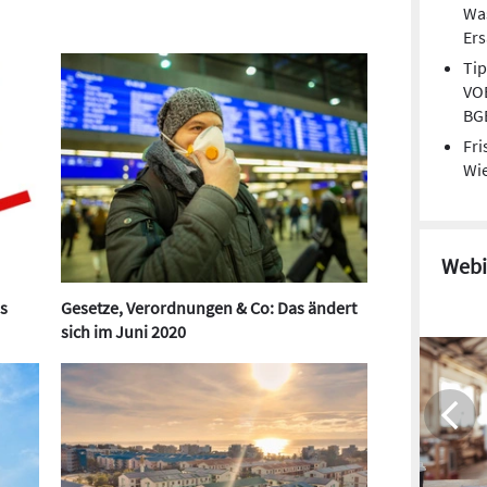
Wa
Er
Tip
VOB
BG
Fri
Wie
Webi
s
Gesetze, Verordnungen & Co: Das ändert
sich im Juni 2020