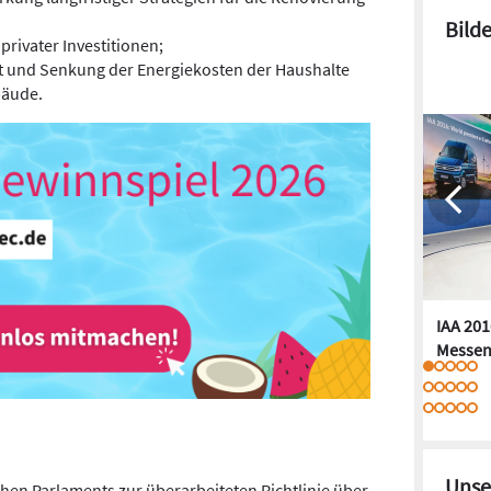
Bild
privater Investitionen;
 und Senkung der Energiekosten der Haushalte
bäude.
IAA 201
Messen
Unse
en Parlaments zur überarbeiteten Richtlinie über