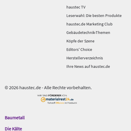
haustec TV
Leserwahl: Die besten Produkte
haustec.de Marketing Club
Gebäudetechnik-Themen
Köpfe der Szene
Editors' Choice
Herstellerverzeichnis
Ihre News auf haustec.de
© 2026 haustec.de - Alle Rechte vorbehalten.
Baumetall
Das
Gentner
Die Kälte