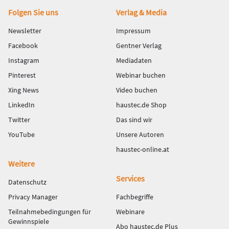
Fußbereich
Folgen Sie uns
Verlag & Media
Newsletter
Impressum
Facebook
Gentner Verlag
Instagram
Mediadaten
Pinterest
Webinar buchen
Xing News
Video buchen
LinkedIn
haustec.de Shop
Twitter
Das sind wir
YouTube
Unsere Autoren
haustec-online.at
Weitere
Services
Datenschutz
Privacy Manager
Fachbegriffe
Teilnahmebedingungen für
Webinare
Gewinnspiele
Abo haustec.de Plus