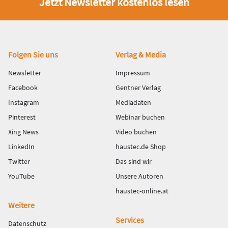
Jetzt Newsletter kostenlos lesen
Fußbereich
Folgen Sie uns
Verlag & Media
Newsletter
Impressum
Facebook
Gentner Verlag
Instagram
Mediadaten
Pinterest
Webinar buchen
Xing News
Video buchen
LinkedIn
haustec.de Shop
Twitter
Das sind wir
YouTube
Unsere Autoren
haustec-online.at
Weitere
Services
Datenschutz