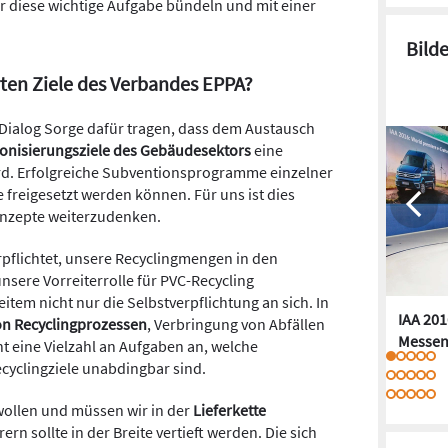
ür diese wichtige Aufgabe bündeln und mit einer
Bild
erten Ziele des Verbandes EPPA?
Dialog Sorge dafür tragen, dass dem Austausch
onisierungsziele des Gebäudesektors
eine
d. Erfolgreiche Subventionsprogramme einzelner
 freigesetzt werden können. Für uns ist dies
onzepte weiterzudenken.
rpflichtet, unsere Recyclingmengen in den
nsere Vorreiterrolle für PVC-Recycling
tem nicht nur die Selbstverpflichtung an sich. In
IAA 201
von Recyclingprozessen
, Verbringung von Abfällen
Messen
 eine Vielzahl an Aufgaben an, welche
ecyclingziele unabdingbar sind.
wollen und müssen wir in der
Lieferkette
rn sollte in der Breite vertieft werden. Die sich