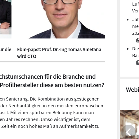
Luf
Ver
Jah
mei
20
Die
ür die
Ebm-papst: Prof. Dr.-Ing Tomas Smetana
Bau
wird CTO
chstumschancen für die Branche und
Profilhersteller diese am besten nutzen?
Webi
hen Sanierung. Die Kombination aus gestiegenen
der Neubautätigkeit in den meisten europäischen
sst. Mit einer spürbaren Belebung kann man
en Jahres rechnen. Umso wichtiger ist, dem
r Zeit ein noch hohes Maß an Aufmerksamkeit zu