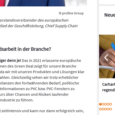
© profine Group
Neue
Vorstandsvorsitzender des europäischen
ed der Geschäftsleitung, Chief Supply Chain
ndsarbeit in der Branche?
tiger denn je!
Das in 2021 erlassene europäische
men des Green Deal zeigt für unsere Branche
 da wir mit unseren Produkten und Lösungen klar
ahlen. Gleichzeitig sehen wir trotz erheblicher
sbilanzen den fortwährenden Bedarf, politische
Carhar
 Informationen zu PVC bzw. PVC-Fenstern zu
regend
kurs über Chancen und Risiken laufender
Industrie zu führen.
t zeitintensiv und kann nur dann erfolgreich sein,