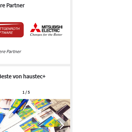
re Partner
re Partner
Beste von haustec+
1 / 5