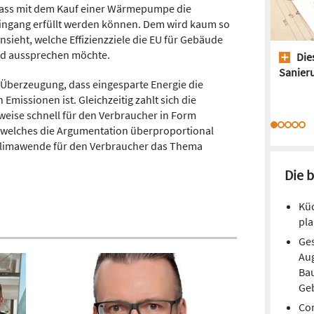
 dass mit dem Kauf einer Wärmepumpe die
eingang erfüllt werden können. Dem wird kaum so
sieht, welche Effizienzziele die EU für Gebäude
nd aussprechen möchte.
Dies
Sanieru
e Überzeugung, dass eingesparte Energie die
Emissionen ist. Gleichzeitig zahlt sich die
sweise schnell für den Verbraucher in Form
 welches die Argumentation überproportional
r Klimawende für den Verbraucher das Thema
Die 
Kü
pla
Ges
Aug
Ba
Ge
Cor