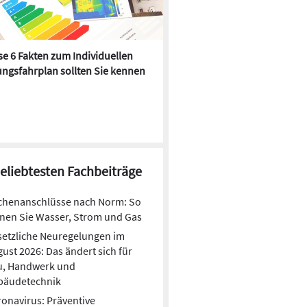
e 6 Fakten zum Individuellen
Kühlen mit Heizkörper:
ngsfahrplan sollten Sie kennen
Wärmepumpe macht es mögl
beliebtesten Fachbeiträge
chenanschlüsse nach Norm: So
nen Sie Wasser, Strom und Gas
etzliche Neuregelungen im
ust 2026: Das ändert sich für
u, Handwerk und
bäudetechnik
onavirus: Präventive