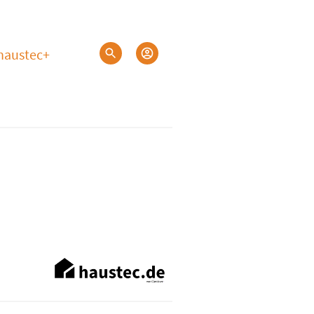
haustec+