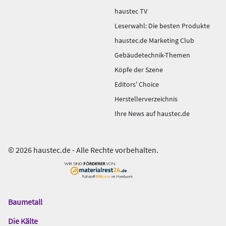
haustec TV
Leserwahl: Die besten Produkte
haustec.de Marketing Club
Gebäudetechnik-Themen
Köpfe der Szene
Editors' Choice
Herstellerverzeichnis
Ihre News auf haustec.de
© 2026 haustec.de - Alle Rechte vorbehalten.
Baumetall
Das
Gentner
Die Kälte