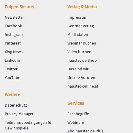
Fußbereich
Folgen Sie uns
Verlag & Media
Newsletter
Impressum
Facebook
Gentner Verlag
Instagram
Mediadaten
Pinterest
Webinar buchen
Xing News
Video buchen
LinkedIn
haustec.de Shop
Twitter
Das sind wir
YouTube
Unsere Autoren
haustec-online.at
Weitere
Services
Datenschutz
Privacy Manager
Fachbegriffe
Teilnahmebedingungen für
Webinare
Gewinnspiele
Abo haustec.de Plus