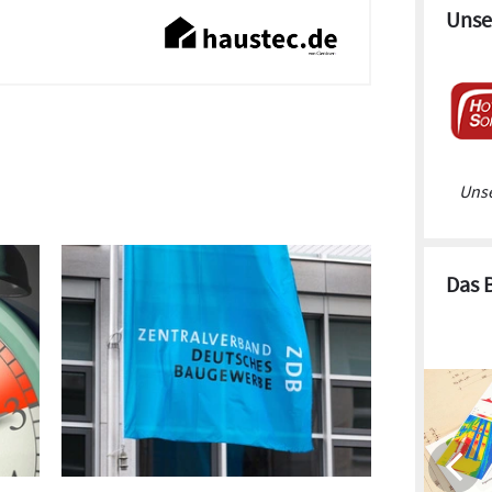
Unse
Unse
Das 