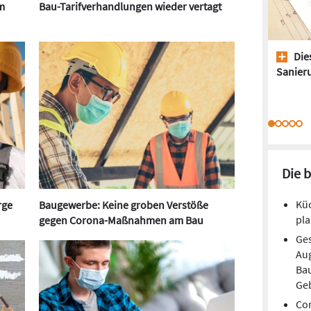
m
Bau-Tarifverhandlungen wieder vertagt
Dies
Sanieru
Die 
Kü
rge
Baugewerbe: Keine groben Verstöße
pla
gegen Corona-Maßnahmen am Bau
Ges
Aug
Ba
Ge
Cor