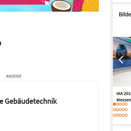
Bild
a
ANZEIGE
IAA 201
die Gebäudetechnik
Messen