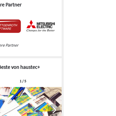
re Partner
re Partner
Beste von haustec+
1 / 5