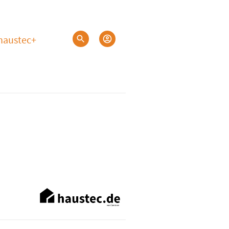
haustec+