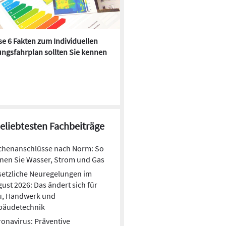
e 6 Fakten zum Individuellen
Kühlen mit Heizkörper:
ngsfahrplan sollten Sie kennen
Wärmepumpe macht es mögl
beliebtesten Fachbeiträge
chenanschlüsse nach Norm: So
nen Sie Wasser, Strom und Gas
etzliche Neuregelungen im
ust 2026: Das ändert sich für
u, Handwerk und
bäudetechnik
onavirus: Präventive