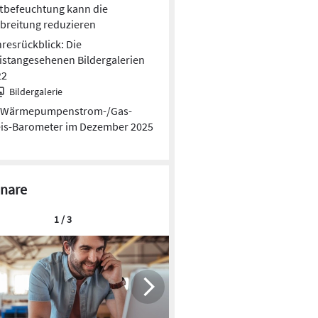
tbefeuchtung kann die
breitung reduzieren
resrückblick: Die
stangesehenen Bildergalerien
22
Bildergalerie
Wärmepumpen­strom-/Gas­
is­-Baro­meter im Dezember 2025
nare
1 / 3