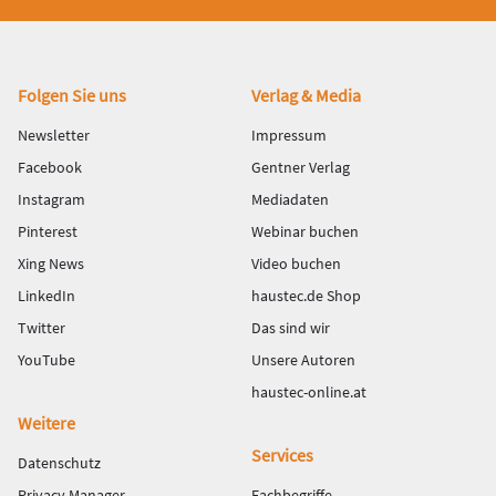
Fußbereich
Folgen Sie uns
Verlag & Media
Newsletter
Impressum
Facebook
Gentner Verlag
Instagram
Mediadaten
Pinterest
Webinar buchen
Xing News
Video buchen
LinkedIn
haustec.de Shop
Twitter
Das sind wir
YouTube
Unsere Autoren
haustec-online.at
Weitere
Services
Datenschutz
Privacy Manager
Fachbegriffe