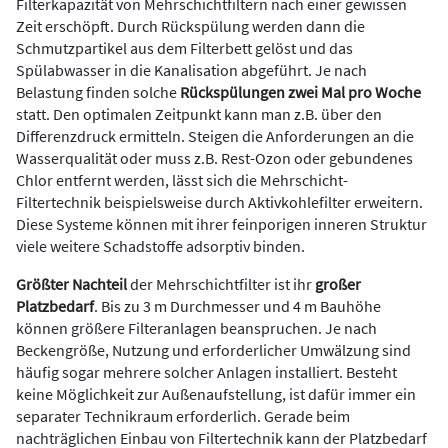
Filterkapazität von Mehrschichtfiltern nach einer gewissen
Zeit erschöpft. Durch Rückspülung werden dann die
Schmutzpartikel aus dem Filterbett gelöst und das
Spülabwasser in die Kanalisation abgeführt. Je nach
Belastung finden solche
Rückspülungen zwei Mal pro Woche
statt. Den optimalen Zeitpunkt kann man z.B. über den
Differenzdruck ermitteln. Steigen die Anforderungen an die
Wasserqualität oder muss z.B. Rest-Ozon oder gebundenes
Chlor entfernt werden, lässt sich die Mehrschicht-
Filtertechnik beispielsweise durch Aktivkohlefilter erweitern.
Diese Systeme können mit ihrer feinporigen inneren Struktur
viele weitere Schadstoffe adsorptiv binden.
Größter Nachteil
der Mehrschichtfilter ist ihr
großer
Platzbedarf
. Bis zu 3 m Durchmesser und 4 m Bauhöhe
können größere Filteranlagen beanspruchen. Je nach
Beckengröße, Nutzung und erforderlicher Umwälzung sind
häufig sogar mehrere solcher Anlagen installiert. Besteht
keine Möglichkeit zur Außenaufstellung, ist dafür immer ein
separater Technikraum erforderlich. Gerade beim
nachträglichen Einbau von Filtertechnik kann der Platzbedarf