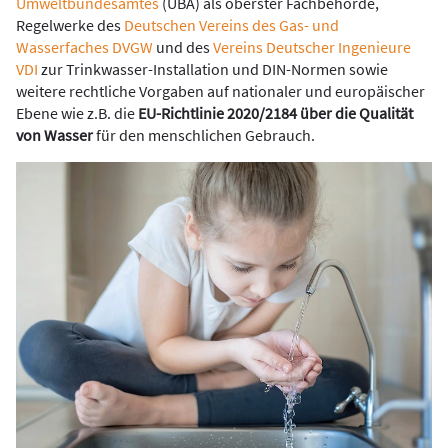
Umweltbundesamtes
(UBA) als oberster Fachbehörde,
Regelwerke des
Deutschen Vereins des Gas- und
Wasserfaches DVGW
und des
Vereins Deutscher Ingenieure
VDI
zur Trinkwasser-­Installation und DIN-Normen sowie
weitere rechtliche Vorgaben auf nationaler und europäischer
Ebene wie z.B. die
EU-Richtlinie 2020/2184 über die Qualität
von Wasser
für den menschlichen Gebrauch.