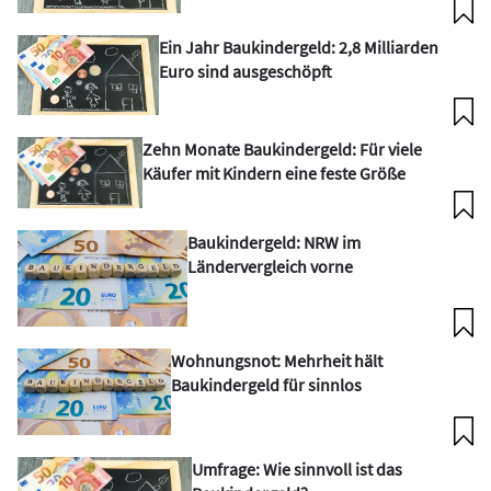
Ein Jahr Baukindergeld: 2,8 Milliarden
Euro sind ausgeschöpft
Zehn Monate Baukindergeld: Für viele
Käufer mit Kindern eine feste Größe
Baukindergeld: NRW im
Ländervergleich vorne
Wohnungsnot: Mehrheit hält
Baukindergeld für sinnlos
Umfrage: Wie sinnvoll ist das