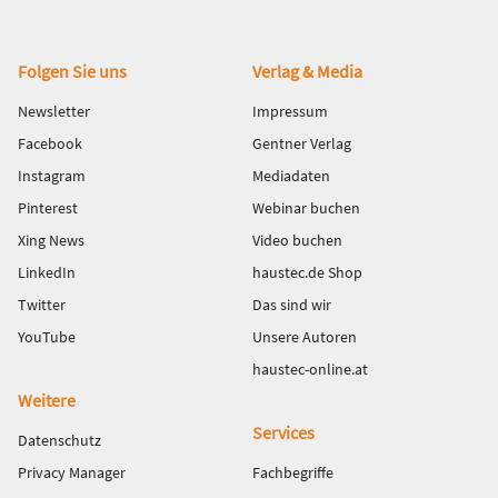
Fußbereich
Folgen Sie uns
Verlag & Media
Newsletter
Impressum
Facebook
Gentner Verlag
Instagram
Mediadaten
Pinterest
Webinar buchen
Xing News
Video buchen
LinkedIn
haustec.de Shop
Twitter
Das sind wir
YouTube
Unsere Autoren
haustec-online.at
Weitere
Services
Datenschutz
Privacy Manager
Fachbegriffe