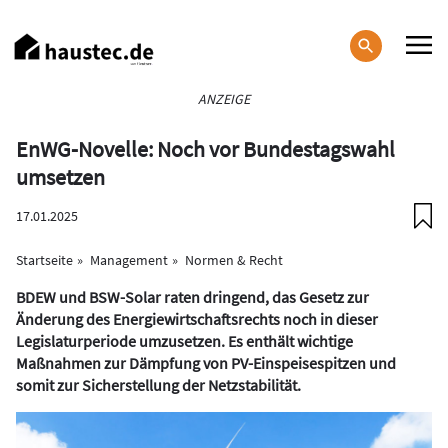
Direkt
zum
Inhalt
Haupt-
ANZEIGE
Navigation
EnWG-Novelle: Noch vor Bundestagswahl
umsetzen
17.01.2025
Startseite
Management
Normen & Recht
BDEW und BSW-Solar raten dringend, das Gesetz zur
Änderung des Energiewirtschaftsrechts noch in dieser
Legislaturperiode umzusetzen. Es enthält wichtige
Maßnahmen zur Dämpfung von PV-Einspeisespitzen und
somit zur Sicherstellung der Netzstabilität.