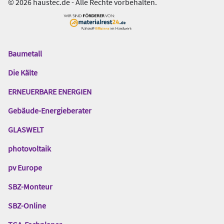
© 2026 haustec.de - Alle Rechte vorbehalten.
Baumetall
Das
Gentner
Die Kälte
Netzwerk
ERNEUERBARE ENERGIEN
Gebäude-Energieberater
GLASWELT
photovoltaik
pv Europe
SBZ-Monteur
SBZ-Online