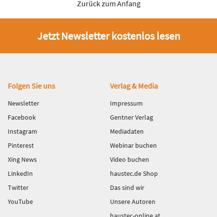
Zurück zum Anfang
Jetzt Newsletter kostenlos lesen
Fußbereich
Folgen Sie uns
Verlag & Media
Newsletter
Impressum
Facebook
Gentner Verlag
Instagram
Mediadaten
Pinterest
Webinar buchen
Xing News
Video buchen
LinkedIn
haustec.de Shop
Twitter
Das sind wir
YouTube
Unsere Autoren
haustec-online.at