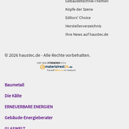
Gebäudetechnik-Themen
Köpfe der Szene
Editors' Choice
Herstellerverzeichnis
Ihre News auf haustec.de
© 2026 haustec.de - Alle Rechte vorbehalten.
Baumetall
Das
Gentner
Die Kälte
Netzwerk
ERNEUERBARE ENERGIEN
Gebäude-Energieberater
GLASWELT