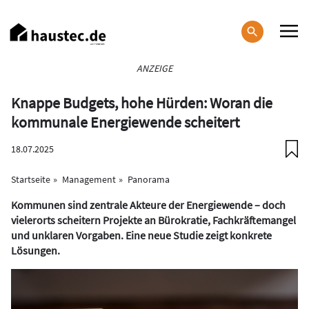
Direkt
zum
Inhalt
Haupt-
ANZEIGE
Navigation
Knappe Budgets, hohe Hürden: Woran die
kommunale Energiewende scheitert
18.07.2025
Startseite
Management
Panorama
Kommunen sind zentrale Akteure der Energiewende – doch
vielerorts scheitern Projekte an Bürokratie, Fachkräftemangel
und unklaren Vorgaben. Eine neue Studie zeigt konkrete
Lösungen.