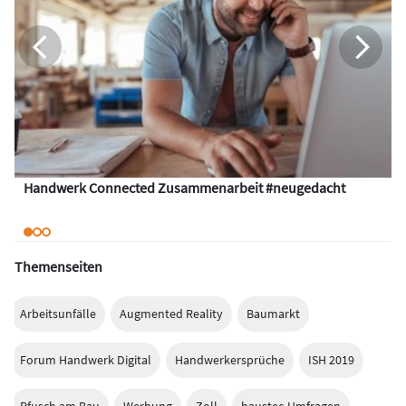
Handwerk Connected Zusammenarbeit #neugedacht
Themenseiten
Arbeitsunfälle
Augmented Reality
Baumarkt
Forum Handwerk Digital
Handwerkersprüche
ISH 2019
Pfusch am Bau
Werbung
Zoll
haustec-Umfragen