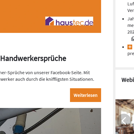
Luf
Ver
Jah
mei
20
pre
en Handwerkersprüche
cher-Sprüche von unserer Facebook-Seite. Mit
erker auch durch die kniffligsten Situationen.
Webi
Weiterlesen