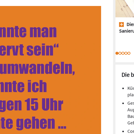
Dies
Sanieru
Die 
Kü
pla
Ges
Aug
Ba
Ge
Cor