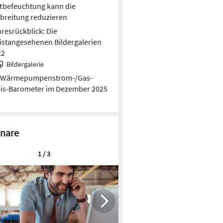
tbefeuchtung kann die
breitung reduzieren
resrückblick: Die
stangesehenen Bildergalerien
22
Bildergalerie
Wärmepumpen­strom-/Gas­
is­-Baro­meter im Dezember 2025
nare
1 / 3