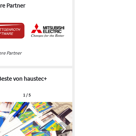
re Partner
re Partner
Beste von haustec+
1 / 5