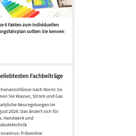
e 6 Fakten zum Individuellen
Kühlen mit Heizkörper:
ngsfahrplan sollten Sie kennen
Wärmepumpe macht es mögl
beliebtesten Fachbeiträge
chenanschlüsse nach Norm: So
nen Sie Wasser, Strom und Gas
etzliche Neuregelungen im
ust 2026: Das ändert sich für
u, Handwerk und
bäudetechnik
onavirus: Präventive