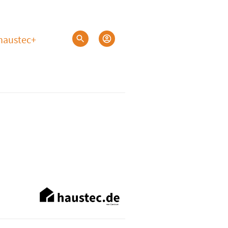
haustec+