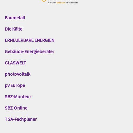
Baumetall
Das
Gentner
Die Kälte
Netzwerk
ERNEUERBARE ENERGIEN
Gebäude-Energieberater
GLASWELT
photovoltaik
pv Europe
SBZ-Monteur
SBZ-Online
TGA-Fachplaner