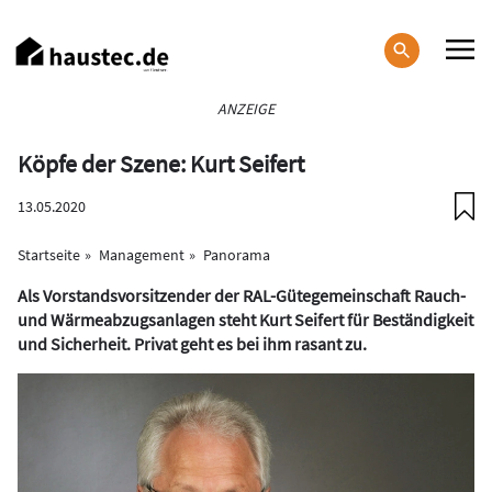
Direkt
zum
Inhalt
Haupt-
ANZEIGE
Navigation
Köpfe der Szene: Kurt Seifert
13.05.2020
Startseite
Management
Panorama
Als Vorstandsvorsitzender der RAL-Gütegemeinschaft Rauch-
und Wärmeabzugsanlagen steht Kurt Seifert für Beständigkeit
und Sicherheit. Privat geht es bei ihm rasant zu.