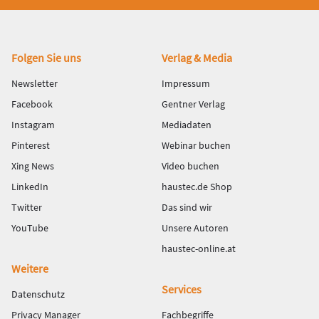
Fußbereich
Folgen Sie uns
Verlag & Media
Newsletter
Impressum
Facebook
Gentner Verlag
Instagram
Mediadaten
Pinterest
Webinar buchen
Xing News
Video buchen
LinkedIn
haustec.de Shop
Twitter
Das sind wir
YouTube
Unsere Autoren
haustec-online.at
Weitere
Services
Datenschutz
Privacy Manager
Fachbegriffe