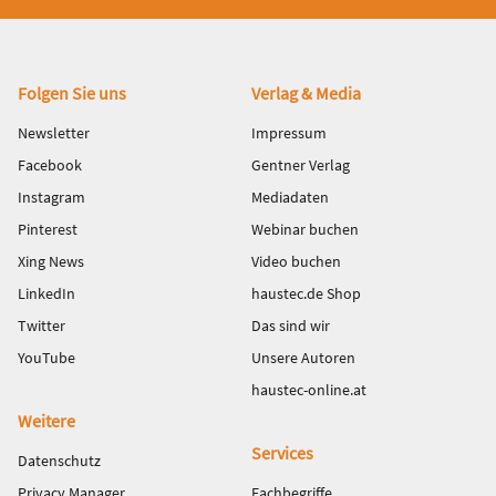
Fußbereich
Folgen Sie uns
Verlag & Media
Newsletter
Impressum
Facebook
Gentner Verlag
Instagram
Mediadaten
Pinterest
Webinar buchen
Xing News
Video buchen
LinkedIn
haustec.de Shop
Twitter
Das sind wir
YouTube
Unsere Autoren
haustec-online.at
Weitere
Services
Datenschutz
Privacy Manager
Fachbegriffe