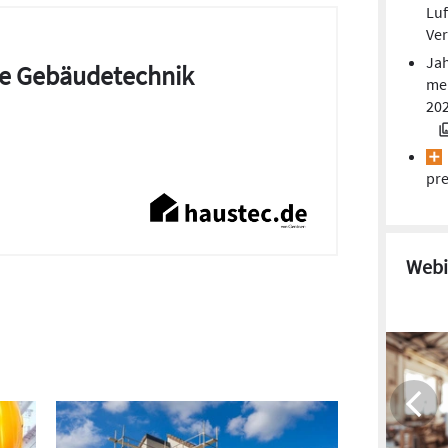
Luf
Ver
Jah
die Gebäudetechnik
mei
20
pre
Webi