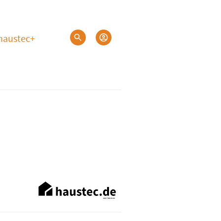
haustec+