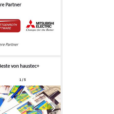
re Partner
re Partner
Beste von haustec+
1 / 5