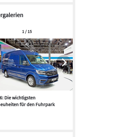
ergalerien
1 / 15
6: Die wichtigsten
Pfusch am Bau - die 10 schrä
euheiten für den Fuhrpark
Fundstücke