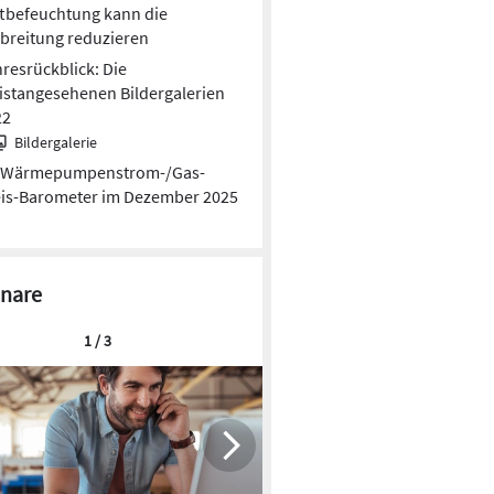
tbefeuchtung kann die
breitung reduzieren
resrückblick: Die
stangesehenen Bildergalerien
22
Bildergalerie
Wärmepumpen­strom-/Gas­
is­-Baro­meter im Dezember 2025
nare
1 / 3