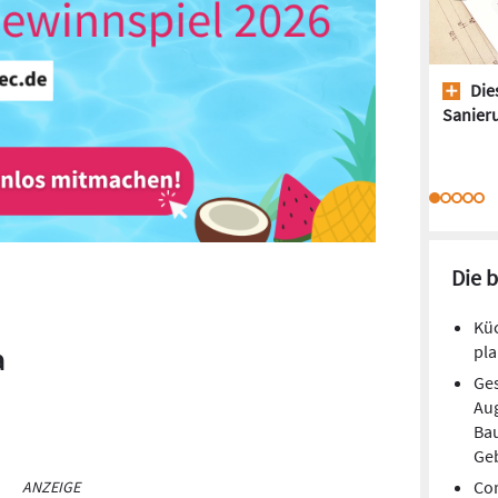
Dies
Sanieru
Die 
Kü
pla
a
Ges
Aug
Ba
Ge
Cor
ANZEIGE