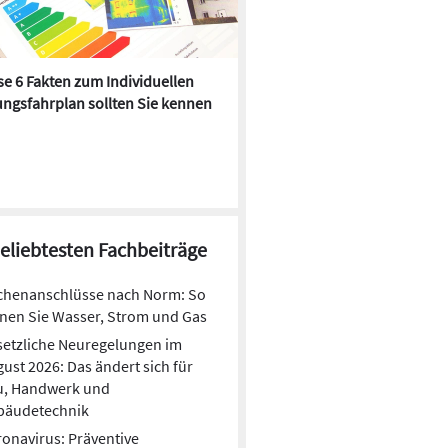
e 6 Fakten zum Individuellen
Kühlen mit Heizkörper:
ngsfahrplan sollten Sie kennen
Wärmepumpe macht es mögl
beliebtesten Fachbeiträge
chenanschlüsse nach Norm: So
nen Sie Wasser, Strom und Gas
etzliche Neuregelungen im
ust 2026: Das ändert sich für
u, Handwerk und
bäudetechnik
onavirus: Präventive