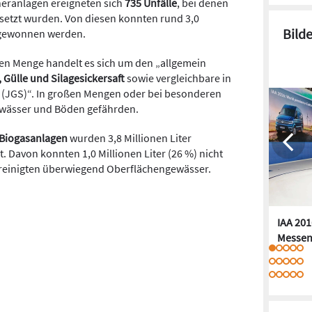
eranlagen ereigneten sich
735 Unfälle
, bei denen
gesetzt wurden. Von diesen konnten rund 3,0
Bild
ergewonnen werden.
tzten Menge handelt es sich um den „allgemein
 Gülle und Silagesickersaft
sowie vergleichbare in
e (JGS)“. In großen Mengen oder bei besonderen
ewässer und Böden gefährden.
Biogasanlagen
wurden 3,8 Millionen Liter
. Davon konnten 1,0 Millionen Liter (26 %) nicht
einigten überwiegend Oberflächengewässer.
IAA 201
Messen