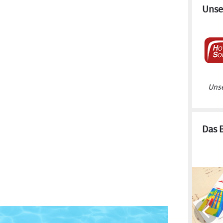
Unse
Unse
Das 