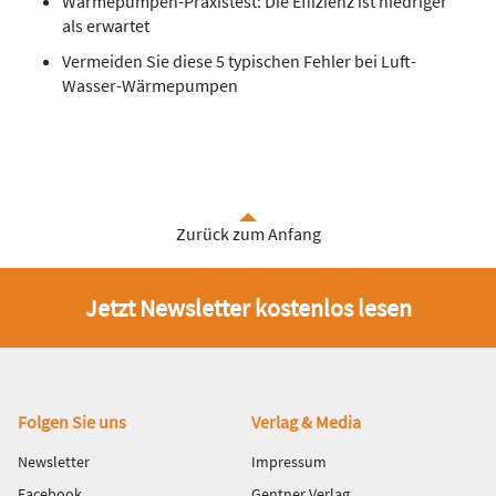
Wärmepumpen-Praxistest: Die Effizienz ist niedriger
als erwartet
Vermeiden Sie diese 5 typischen Fehler bei Luft-
Wasser-Wärmepumpen
Zurück zum Anfang
Jetzt Newsletter kostenlos lesen
Fußbereich
Folgen Sie uns
Verlag & Media
Newsletter
Impressum
Facebook
Gentner Verlag