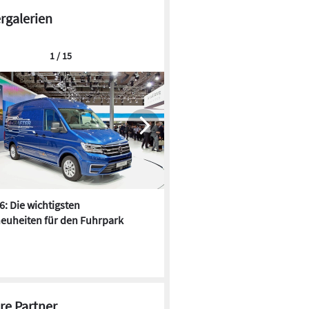
ergalerien
1 / 15
6: Die wichtigsten
Pfusch am Bau - die 10 schrä
euheiten für den Fuhrpark
Fundstücke
re Partner