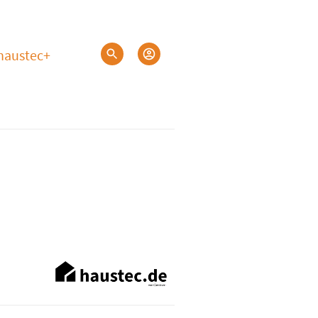
haustec+