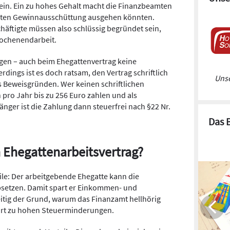
ein. Ein zu hohes Gehalt macht die Finanzbeamten
eckten Gewinnausschüttung ausgehen könnten.
äftigte müssen also schlüssig begründet sein,
Wochenendarbeit.
ägen – auch beim Ehegattenvertrag keine
dings ist es doch ratsam, den Vertrag schriftlich
Unse
s Beweisgründen. Wer keinen schriftlichen
n pro Jahr bis zu 256 Euro zahlen und als
nger ist die Zahlung dann steuerfrei nach §22 Nr.
Das 
n Ehegattenarbeitsvertrag?
eile: Der arbeitgebende Ehegatte kann die
setzen. Damit spart er Einkommen- und
eitig der Grund, warum das Finanzamt hellhörig
ührt zu hohen Steuerminderungen.