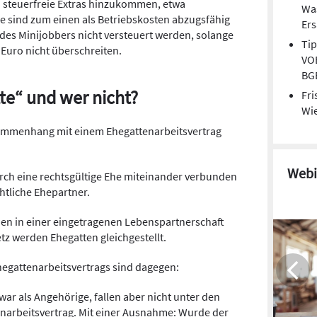
n steuerfreie Extras hinzukommen, etwa
Wa
e sind zum einen als Betriebskosten abzugsfähig
Er
des Minijobbers nicht versteuert werden, solange
Tip
 Euro nicht überschreiten.
VOB
BG
tte“ und wer nicht?
Fri
Wie
sammenhang mit einem Ehegattenarbeitsvertrag
Webi
urch eine rechtsgültige Ehe miteinander verbunden
chtliche Ehepartner.
nen in einer eingetragenen Lebenspartnerschaft
z werden Ehegatten gleichgestellt.
Ehegattenarbeitsvertrags sind dagegen:
zwar als Angehörige, fallen aber nicht unter den
tenarbeitsvertrag. Mit einer Ausnahme: Wurde der