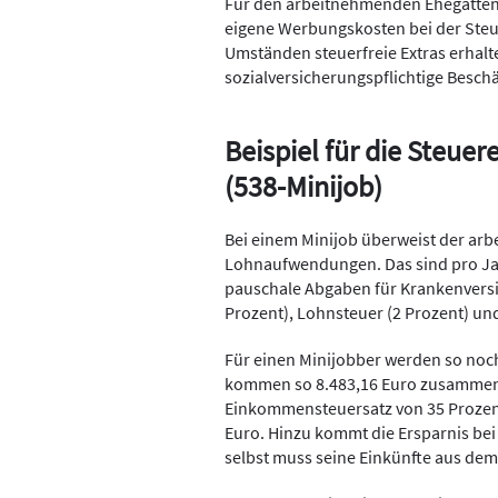
Für den arbeitnehmenden Ehegatten g
eigene Werbungskosten bei der Ste
Umständen steuerfreie Extras erhalte
sozialversicherungspflichtige Beschä
Beispiel für die Steue
(538-Minijob)
Bei einem Minijob überweist der ar
Lohnaufwendungen. Das sind pro Jah
pauschale Abgaben für Krankenversi
Prozent), Lohnsteuer (2 Prozent) un
Für einen Minijobber werden so noch
kommen so 8.483,16 Euro zusamme
Einkommensteuersatz von 35 Prozent 
Euro. Hinzu kommt die Ersparnis be
selbst muss seine Einkünfte aus dem