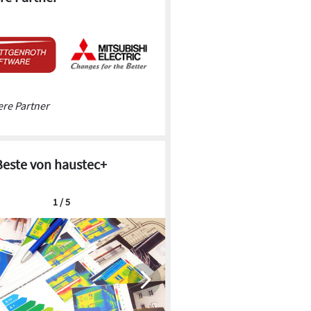
re Partner
Beste von haustec+
1 / 5