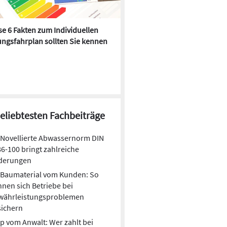
e 6 Fakten zum Individuellen
Kühlen mit Heizkörper:
ngsfahrplan sollten Sie kennen
Wärmepumpe macht es mögl
beliebtesten Fachbeiträge
Novellierte Abwassernorm DIN
6-100 bringt zahlreiche
derungen
Baumaterial vom Kunden: So
nen sich Betriebe bei
währleistungsproblemen
sichern
p vom Anwalt: Wer zahlt bei