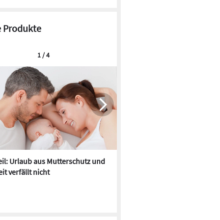
 Produkte
1 / 4
il: Urlaub aus Mutterschutz und
SitaFibel: Flachdachentwäss
it verfällt nicht
bis Z