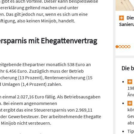
ibt es auch Vorteile. Dieser kann beispielsweise
uererklärung geltend machen und unter
n. Das gilt jedoch nur, wenn es sich um eine
Dies
ftigung, also keinen Minijob, handelt.
Sanieru
rersparnis mit Ehegattenvertrag
beitgebende Ehepartner monatlich 538 Euro an
Die 
r 6.456 Euro. Zuzüglich muss der Betrieb
cherung (13 Prozent), Rentenversicherung (15
d Umlagen (1,4 Prozent) zahlen.
198
Än
 einmal 2.027,16 Euro fällig. Als Betriebsausgaben
n. Bei einem angenommenen
kön
ergibt das eine Steuerersparnis von 2.969,11
Ge
i der Gewerbesteuer. Der arbeitnehmende Ehegatte
ab
 Minijob nicht versteuern.
Tip