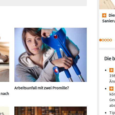
Dies
Sanieru
Die 
198
Än
Arbeitsunfall mit zwei Promille?
 nach
kön
Ge
ab
Tip