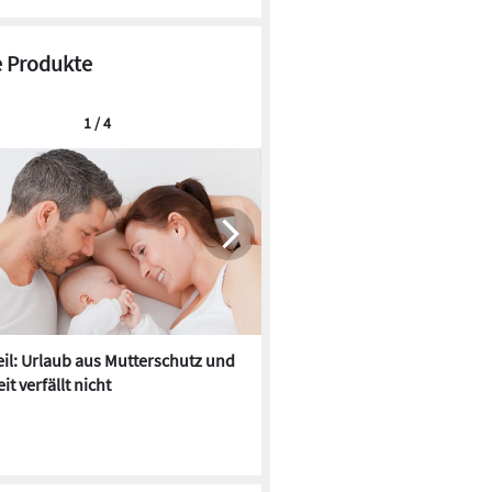
 Produkte
1 / 4
il: Urlaub aus Mutterschutz und
SitaFibel: Flachdachentwäss
it verfällt nicht
bis Z