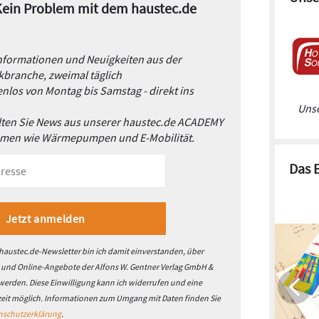
 Kein Problem mit dem haustec.de
Informationen und Neuigkeiten aus der
branche, zweimal täglich
nlos von Montag bis Samstag - direkt ins
Unse
alten Sie News aus unserer haustec.de ACADEMY
emen wie Wärmepumpen und E-Mobilität.
Das 
austec.de-Newsletter bin ich damit einverstanden, über
- und Online-Angebote der Alfons W. Gentner Verlag GmbH &
 werden. Diese Einwilligung kann ich widerrufen und eine
zeit möglich. Informationen zum Umgang mit Daten finden Sie
nschutzerklärung
.