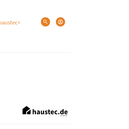
haustec+