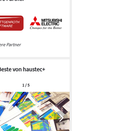
re Partner
Beste von haustec+
1 / 5