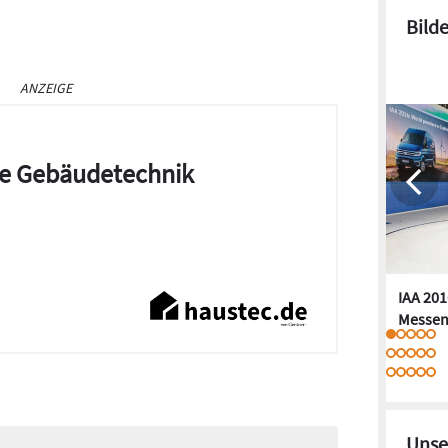
Bild
ANZEIGE
die Gebäudetechnik
IAA 201
Messen
Unse