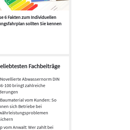
e 6 Fakten zum Individuellen
Kühlen mit Heizkörper:
ngsfahrplan sollten Sie kennen
Wärmepumpe macht es mögl
beliebtesten Fachbeiträge
Novellierte Abwassernorm DIN
6-100 bringt zahlreiche
derungen
Baumaterial vom Kunden: So
nen sich Betriebe bei
währleistungsproblemen
sichern
p vom Anwalt: Wer zahlt bei