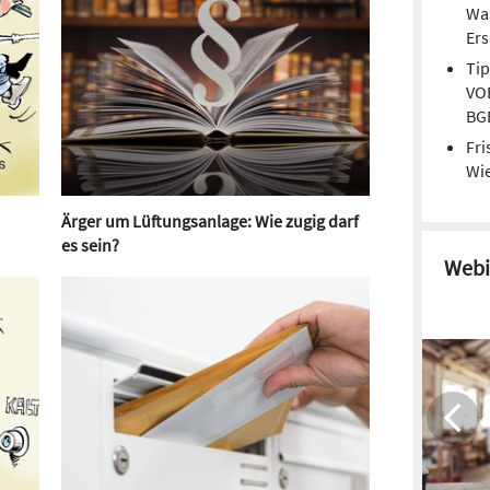
Wa
Er
Tip
VOB
BG
Fri
Wie
Ärger um Lüftungsanlage: Wie zugig darf
es sein?
Webi