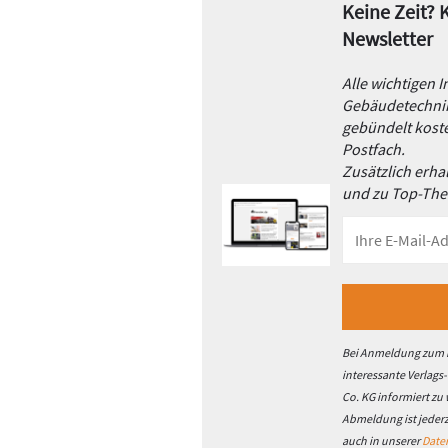
Keine Zeit?
Newsletter
Alle wichtigen 
Gebäudetechnik
gebündelt koste
Postfach.
Zusätzlich erh
und zu Top-Th
Bei Anmeldung zum h
interessante Verlags
Co. KG informiert zu
Abmeldung ist jeder
auch in unserer
Date