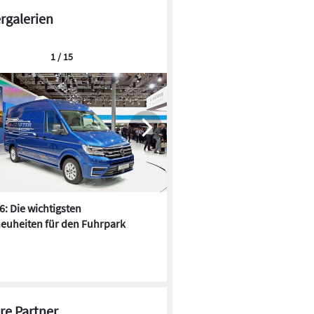
ergalerien
1 / 15
6: Die wichtigsten
Pfusch am Bau - die 10 schrä
euheiten für den Fuhrpark
Fundstücke
re Partner