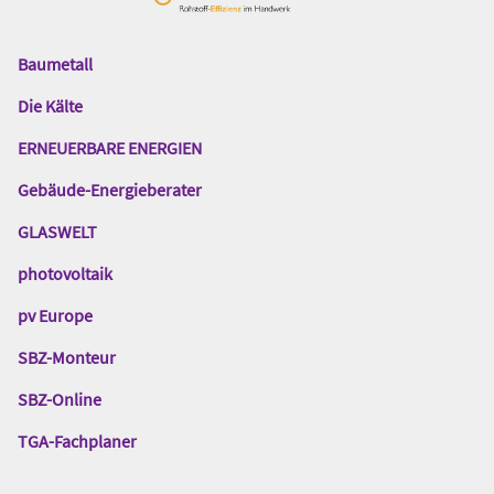
Baumetall
Das
Gentner
Die Kälte
Netzwerk
ERNEUERBARE ENERGIEN
Gebäude-Energieberater
GLASWELT
photovoltaik
pv Europe
SBZ-Monteur
SBZ-Online
TGA-Fachplaner