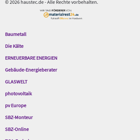
© 2026 haustec.de - Alle Rechte vorbehalten.
Baumetall
Das
Gentner
Die Kälte
Netzwerk
ERNEUERBARE ENERGIEN
Gebäude-Energieberater
GLASWELT
photovoltaik
pv Europe
SBZ-Monteur
SBZ-Online