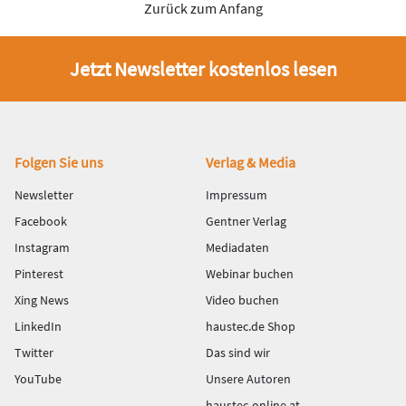
Zurück zum Anfang
Jetzt Newsletter kostenlos lesen
Fußbereich
Folgen Sie uns
Verlag & Media
Newsletter
Impressum
Facebook
Gentner Verlag
Instagram
Mediadaten
Pinterest
Webinar buchen
Xing News
Video buchen
LinkedIn
haustec.de Shop
Twitter
Das sind wir
YouTube
Unsere Autoren
haustec-online.at