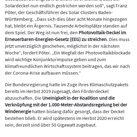
Solardeckel nun endlich gestrichen werden soll“, sagt Franz
Pöter, der Geschäftsführer des Solar Clusters Baden-
Württemberg. „Dass sich dies über acht Monate hingezogen
hat, bleibt ein Ärgernis. Tausende Arbeitsplätze standen auf
dem Spiel. Der Weg ist nun frei, den
Photovoltaik-Deckel im
Erneuerbaren-Energien-Gesetz (EEG) zu streichen
. Dies muss
jetzt unverzüglich geschehen, möglichst in der nächsten
Woche“, fordert Pöter. „Ein Wegfall der Photovoltaikblockade
wird wichtige Konjunkturimpulse geben und zum
klimafreundlichen Wirtschaftssystem beitragen, das wir nach
der Corona-Krise aufbauen müssen.“
Die Bundesregierung hatte im Zuge ihres Klimaschutzpakets
bereits im Herbst 2019 zugesagt, den Förderdeckel
abzuschaffen. Die
Uneinigkeit in der Koalition und die
Verknüpfung mit der 1.000-Meter-Abstandsregelung bei der
Windenergie
hatten bislang dafür gesorgt, dass der Deckel
bestehen blieb. Er wird spätestens im Herbst 2020 erreicht
sein, derzeit sind über 50 Gigawatt zugebaut.