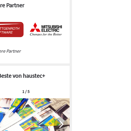
re Partner
re Partner
Beste von haustec+
1 / 5