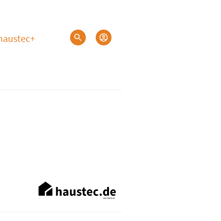
haustec+