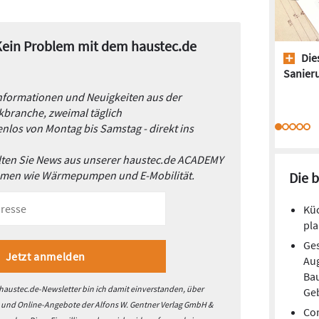
 Kein Problem mit dem haustec.de
Dies
Sanieru
Informationen und Neuigkeiten aus der
branche, zweimal täglich
nlos von Montag bis Samstag - direkt ins
alten Sie News aus unserer haustec.de ACADEMY
emen wie Wärmepumpen und E-Mobilität.
Die 
Kü
pla
Ges
Aug
Ba
austec.de-Newsletter bin ich damit einverstanden, über
Ge
- und Online-Angebote der Alfons W. Gentner Verlag GmbH &
Cor