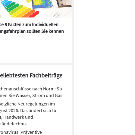
e 6 Fakten zum Individuellen
Kühlen mit Heizkörper:
ngsfahrplan sollten Sie kennen
Wärmepumpe macht es mögl
beliebtesten Fachbeiträge
chenanschlüsse nach Norm: So
nen Sie Wasser, Strom und Gas
etzliche Neuregelungen im
ust 2026: Das ändert sich für
u, Handwerk und
bäudetechnik
onavirus: Präventive