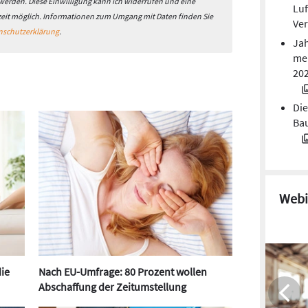
 werden. Diese Einwilligung kann ich widerrufen und eine
Luf
zeit möglich. Informationen zum Umgang mit Daten finden Sie
Ver
nschutzerklärung
.
Jah
mei
20
Die
Bau
Webi
ie
Nach EU-Umfrage: 80 Prozent wollen
Abschaffung der Zeitumstellung