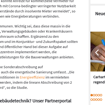
könnte Anreize für kommerzielle Vermieter für
ch mit Corona-bedingter verringerter Nutzbarkeit
rstände durch insolvente Mieter vermeidet“, so
Neue
hmen wie Energieberatungen verbinden.
munen. Wichtig sei, dass diese massiv in die
n, Verwaltungsgebäuden oder Krankenhäusern
Wohnraum schafften. Ergänzend zu den
 und im Konjunktur- und Zukunftspaket sollten
 öffentlicher Hand bei dieser Aufgabe auf
entren implementiert werden, die
tleistungen für die Bauverwaltungen anbieten.
ine Sonderabschreibung auf
ie auch die energetische Sanierung umfasst. „Die
Carhar
stitionen in
Energieeffizienz
im vermieteten
regend
 werden, indem die lineare Abschreibung von 2
rd“, so die Studie.
Gebäudetechnik? Unser Partnerportal