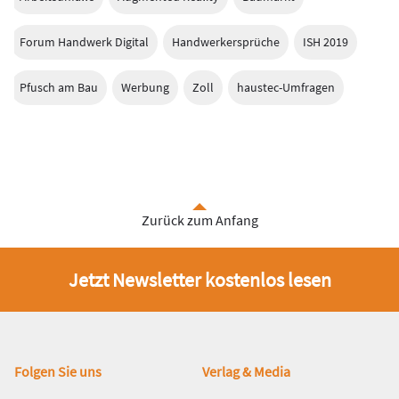
Forum Handwerk Digital
Handwerkersprüche
ISH 2019
Pfusch am Bau
Werbung
Zoll
haustec-Umfragen
Zurück zum Anfang
Jetzt Newsletter kostenlos lesen
Fußbereich
Folgen Sie uns
Verlag & Media