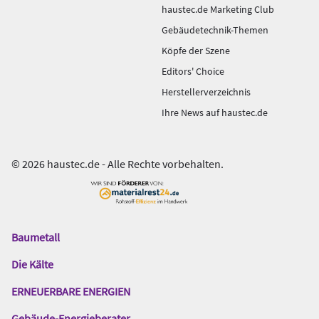
haustec.de Marketing Club
Gebäudetechnik-Themen
Köpfe der Szene
Editors' Choice
Herstellerverzeichnis
Ihre News auf haustec.de
© 2026 haustec.de - Alle Rechte vorbehalten.
Baumetall
Das
Gentner
Die Kälte
Netzwerk
ERNEUERBARE ENERGIEN
Gebäude-Energieberater