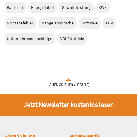
Baurecht
Energielabel
Gewährleistung
KWK
Montagefehler
Mängelansprüche
Software
TÜV
Unternehmensnachfolge
VDI Richtlinie
Zurück zum Anfang
Jetzt Newsletter kostenlos lesen
Fußbereich
Folgen Sie uns
Verlag & Media