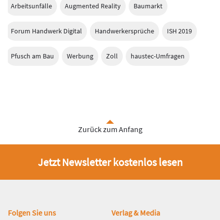
Arbeitsunfälle
Augmented Reality
Baumarkt
Forum Handwerk Digital
Handwerkersprüche
ISH 2019
Pfusch am Bau
Werbung
Zoll
haustec-Umfragen
Zurück zum Anfang
Jetzt Newsletter kostenlos lesen
Fußbereich
Folgen Sie uns
Verlag & Media