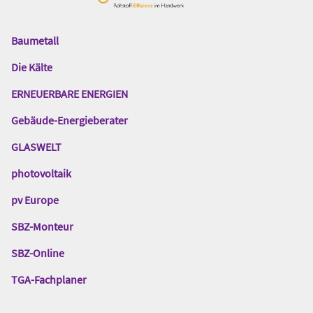
Baumetall
Das
Gentner
Die Kälte
Netzwerk
ERNEUERBARE ENERGIEN
Gebäude-Energieberater
GLASWELT
photovoltaik
pv Europe
SBZ-Monteur
SBZ-Online
TGA-Fachplaner