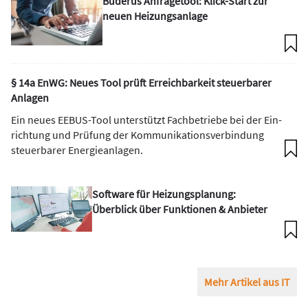
Buderus Anfragetool: Klick-Start zur
neuen Heizungsanlage
§ 14a EnWG: Neues Tool prüft Er­reich­bar­keit steuer­barer
Anlagen
Ein neues EEBUS-Tool unter­stützt Fach­be­triebe bei der Ein­
rich­tung und Prü­fung der Kom­mu­ni­ka­tions­ver­bin­dung
steuer­barer Ener­gie­anlagen.
Software für Heizungsplanung:
Überblick über Funktionen & Anbieter
Mehr Artikel aus IT