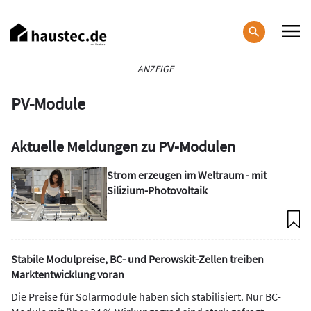
Direkt
zum
Inhalt
Haupt-
ANZEIGE
Navigation
PV-Module
Aktuelle Meldungen zu PV-Modulen
Strom erzeugen im Weltraum - mit
Silizium-Photovoltaik
Stabile Modulpreise, BC- und Perowskit-Zellen treiben
Marktentwicklung voran
Die Preise für Solarmodule haben sich stabilisiert. Nur BC-