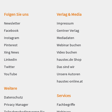
Fußbereich
Folgen Sie uns
Verlag & Media
Newsletter
Impressum
Facebook
Gentner Verlag
Instagram
Mediadaten
Pinterest
Webinar buchen
Xing News
Video buchen
LinkedIn
haustec.de Shop
Twitter
Das sind wir
YouTube
Unsere Autoren
haustec-online.at
Weitere
Services
Datenschutz
Privacy Manager
Fachbegriffe
Teilnahmebedingungen für
Webinare