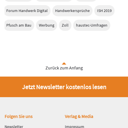
Forum Handwerk Digital
Handwerkersprüche
ISH 2019
Pfusch am Bau
Werbung
Zoll
haustec-Umfragen
Zurück zum Anfang
Jetzt Newsletter kostenlos lesen
Fußbereich
Folgen Sie uns
Verlag & Media
Newsletter
Impressum