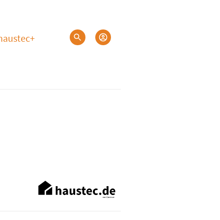
haustec+