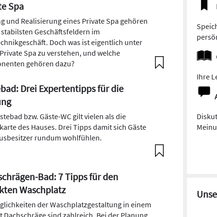
te Spa
g und Realisierung eines Private Spa gehören
Speich
 stabilsten Geschäftsfeldern im
persön
chnikgeschäft. Doch was ist eigentlich unter
Private Spa zu verstehen, und welche
nenten gehören dazu?
Ihre L
bad: Drei Expertentipps für die
ung
stebad bzw. Gäste-WC gilt vielen als die
Diskut
nkarte des Hauses. Drei Tipps damit sich Gäste
Meinun
usbesitzer rundum wohlfühlen.
chrägen-Bad: 7 Tipps für den
kten Waschplatz
Unse
glichkeiten der Waschplatzgestaltung in einem
t Dachschräge sind zahlreich. Bei der Planung