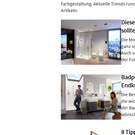
Farbgestaltung. Aktuelle Trends run
Artikeln:
Diese
sollt
Die Mo
ganz s
Auch s
der Fu
Badpl
Endk
Die Be
die wi
der Ba
wünsch
8 Tip