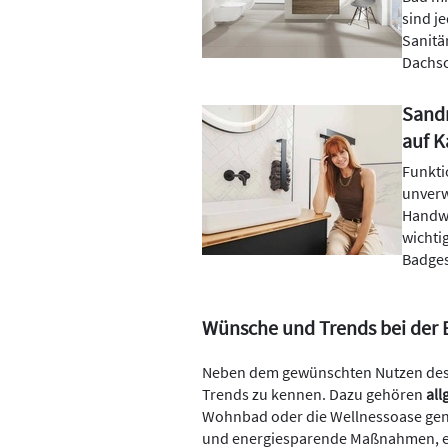
sind j
Sanitä
Dachs
Sandr
auf K
Funkti
unverw
Handwe
wichti
Badges
Wünsche und Trends bei der
Neben dem gewünschten Nutzen des Ba
Trends zu kennen. Dazu gehören
all
Wohnbad oder die Wellnessoase ge
und energiesparende Maßnahmen, ei