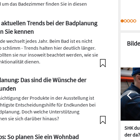
d um das Badezimmer finden Sie in diesen
 aktuellen Trends bei der Badplanung
en Sie kennen
de wechselt jedes Jahr. Beim Bad ist es nicht
Bild
o schlimm - Trends halten hier deutlich länger.
ollten sie nur insoweit beachtet werden, wie sie
nktionalität dienen.
anung: Das sind die Wünsche der
unden
sichtigung der Produkte in der Ausstellung ist
chtigste Entscheidungshilfe für Endkunden bei
dplanung. Doch welche Unterstützung
en sie sich darüber hinaus?
SHK dur
der da?
ps: So planen Sie ein Wohnbad