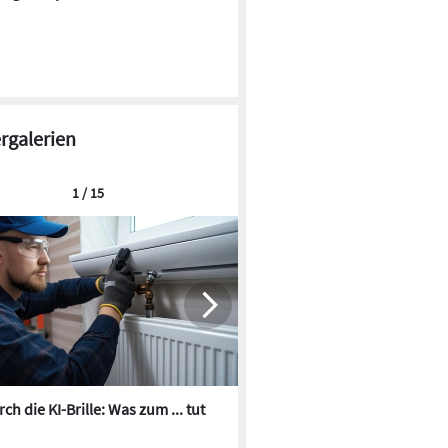
ergalerien
1 / 15
ch die KI-Brille: Was zum ... tut
Die besten KI-Bilder zum Th
Heizungswasser