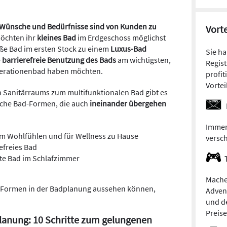
Wünsche und Bedürfnisse sind von Kunden zu
Vorte
möchten ihr
kleines Bad
im Erdgeschoss möglichst
oße Bad im ersten Stock zu einem
Luxus-Bad
Sie h
e
barrierefreie Benutzung des Bads
am wichtigsten,
Regist
nerationenbad haben möchten.
profit
Vortei
n Sanitärraums zum multifunktionalen Bad gibt es
liche Bad-Formen, die auch
ineinander übergehen
Immer
um Wohlfühlen und für Wellness zu Hause
versc
efreies Bad
rte Bad im Schlafzimmer
Mache
s-Formen in der Badplanung aussehen können,
Adven
und de
Preis
anung: 10 Schritte zum gelungenen