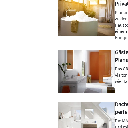
Priva
Planun
zu den
Hauste
einem 
Kompo
Gäste
Plan
Das Gä
Visite
wie Ha
Dachs
perfe
Die Mö
Bad mi