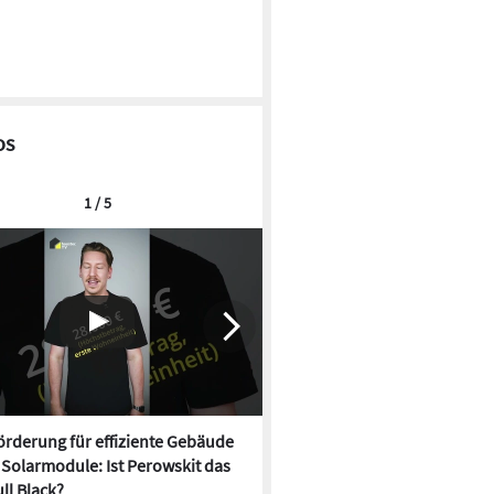
os
1 / 5
rderung für effiziente Gebäude
Neue Förderung für effizien
, Solarmodule: Ist Perowskit das
startet, Solarmodule: Ist Per
ll Black?
neue Full Black?