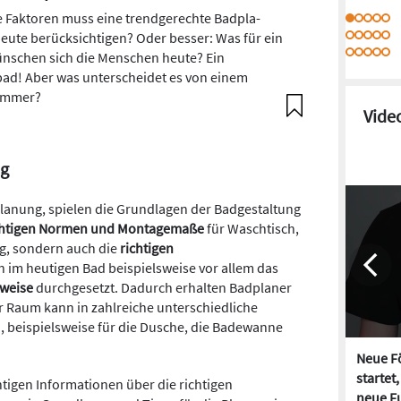
 Fak­to­ren muss eine trend­ge­rechte Bad­pla­
ute berück­sich­ti­gen? Oder bes­ser: Was für ein
n­schen sich die Men­schen heute? Ein
d! Aber was unterscheidet es von einem
immer?
Vide
ng
lanung, spielen die Grundlagen der Badgestaltung
chtigen Normen und Montagemaße
für Waschtisch,
g, sondern auch die
richtigen
h im heutigen Bad beispielsweise vor allem das
weise
durchgesetzt. Dadurch erhalten Badplaner
er Raum kann in zahlreiche unterschiedliche
, beispielsweise für die Dusche, die Badewanne
Neue Fö
startet
chtigen Informationen über die richtigen
neue Fu