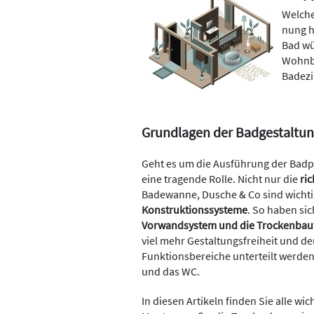
Wel­che
nung he
Bad wü
Wohnba
Badez
Grundlagen der Badgestaltu
Geht es um die Ausführung der Badp
eine tragende Rolle. Nicht nur die
ri
Badewanne, Dusche & Co sind wichti
Konstruktionssysteme
. So haben sic
Vorwandsystem und die Trockenbau
viel mehr Gestaltungsfreiheit und d
Funktionsbereiche unterteilt werden
und das WC.
In diesen Artikeln finden Sie alle wi