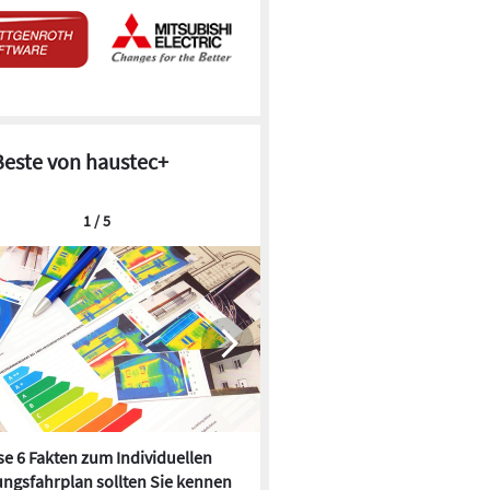
Beste von haustec+
1 / 5
e 6 Fakten zum Individuellen
Kühlen mit Heizkörper:
ngsfahrplan sollten Sie kennen
Wärmepumpe macht es mögl