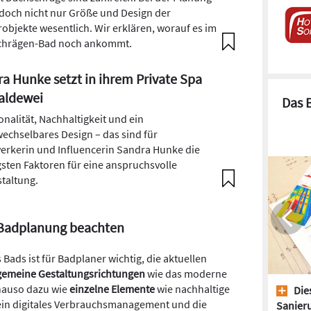
edoch nicht nur Größe und Design der
robjekte wesentlich. Wir erklären, worauf es im
chrägen-Bad noch ankommt.
a Hunke setzt in ihrem Private Spa
aldewei
Das 
onalität, Nachhaltigkeit und ein
echselbares Design – das sind für
rkerin und Influencerin Sandra Hunke die
gsten Faktoren für eine anspruchsvolle
taltung.
 Badplanung beachten
ds ist für Badplaner wichtig, die aktuellen
gemeine Gestaltungsrichtungen
wie das moderne
nauso dazu wie
einzelne Elemente
wie nachhaltige
Dies
n digitales Verbrauchsmanagement und die
Sanieru