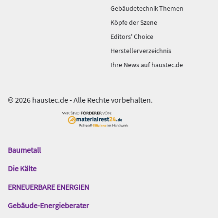
Gebäudetechnik-Themen
Köpfe der Szene
Editors' Choice
Herstellerverzeichnis
Ihre News auf haustec.de
© 2026 haustec.de - Alle Rechte vorbehalten.
Baumetall
Das
Gentner
Die Kälte
Netzwerk
ERNEUERBARE ENERGIEN
Gebäude-Energieberater